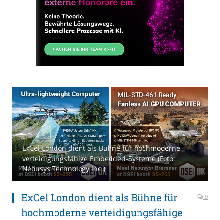
ExCel London dient als Bühne für hochmoderne
verteidigungsfähige Embedded-Systeme (Foto:
Neousys Technology Inc.)
ExCel London dient als Bühne für
0
hochmoderne verteidigungsfähige